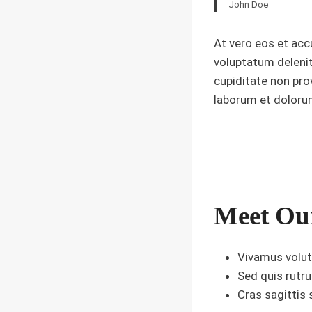
John Doe
At vero eos et acc
voluptatum delenit
cupiditate non prov
laborum et doloru
Meet Our
Vivamus volut
Sed quis rutru
Cras sagittis