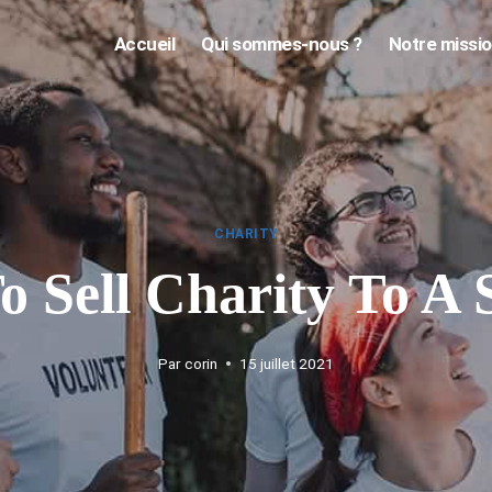
Accueil
Qui sommes-nous ?
Notre missi
CHARITY
 Sell Charity To A 
Par
corin
15 juillet 2021