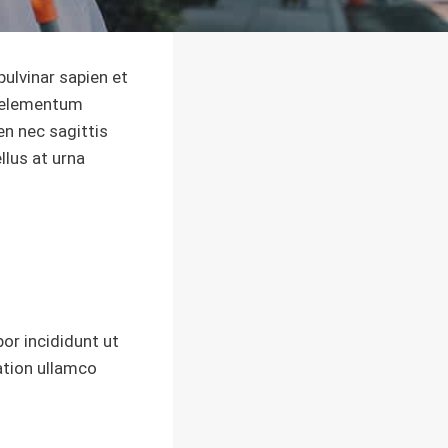
ulvinar sapien et
s elementum
en nec sagittis
llus at urna
or incididunt ut
ation ullamco