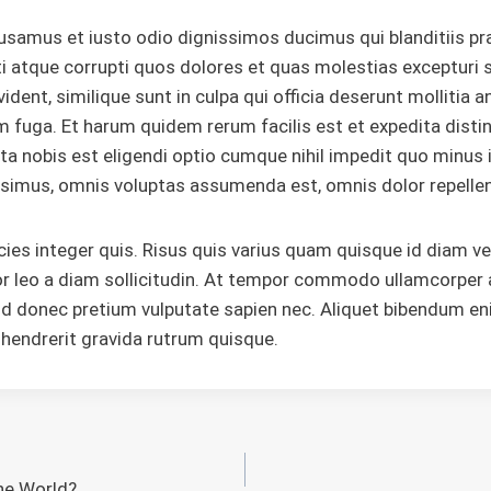
usamus et iusto odio dignissimos ducimus qui blanditiis p
i atque corrupti quos dolores et quas molestias excepturi 
ident, similique sunt in culpa qui officia deserunt mollitia an
 fuga. Et harum quidem rerum facilis est et expedita distin
ta nobis est eligendi optio cumque nihil impedit quo minu
ssimus, omnis voluptas assumenda est, omnis dolor repelle
cies integer quis. Risus quis varius quam quisque id diam ve
or leo a diam sollicitudin. At tempor commodo ullamcorper 
nd donec pretium vulputate sapien nec. Aliquet bibendum eni
n hendrerit gravida rutrum quisque.
n
the World?