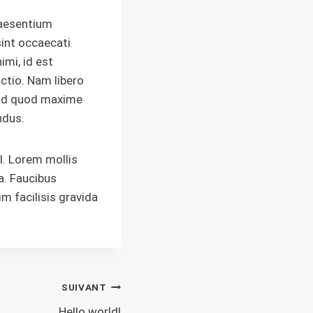
raesentium
sint occaecati
imi, id est
ctio. Nam libero
s id quod maxime
ndus.
l. Lorem mollis
a. Faucibus
m facilisis gravida
SUIVANT
Hello world!