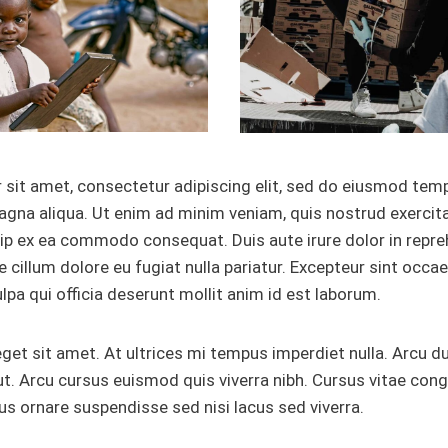
sit amet, consectetur adipiscing elit, sed do eiusmod temp
agna aliqua. Ut enim ad minim veniam, quis nostrud exercit
quip ex ea commodo consequat. Duis aute irure dolor in repre
e cillum dolore eu fugiat nulla pariatur. Excepteur sint occ
ulpa qui officia deserunt mollit anim id est laborum.
eget sit amet. At ultrices mi tempus imperdiet nulla. Arcu d
ut. Arcu cursus euismod quis viverra nibh. Cursus vitae con
us ornare suspendisse sed nisi lacus sed viverra.