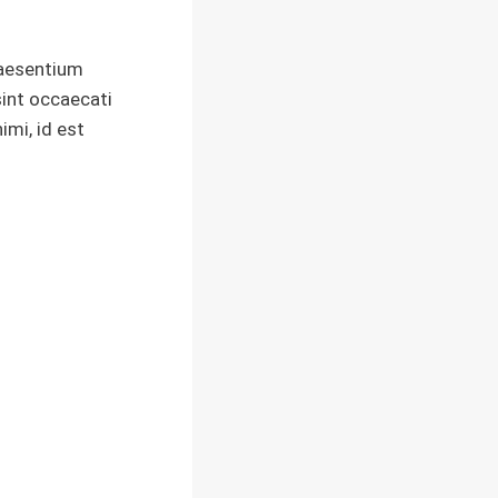
raesentium
sint occaecati
imi, id est