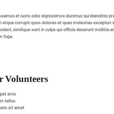
usamus et iusto odio dignissimos ducimus qui blanditiis p
i atque corrupti quos dolores et quas molestias excepturi 
ident, similique sunt in culpa qui officia deserunt mollitia an
m fuga.
 Volunteers
pat eros
m tellus
 sem sit amet