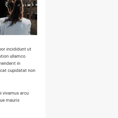
or incididunt ut
ation ullamco
henderit in
aecat cupidatat non
ui vivamus arcu
gue mauris