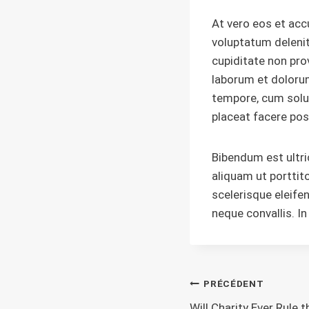
At vero eos et acc
voluptatum delenit
cupiditate non prov
laborum et dolorum
tempore, cum solu
placeat facere po
Bibendum est ultri
aliquam ut porttit
scelerisque eleife
neque convallis. I
Navigatio
PRÉCÉDENT
Will Charity Ever Rule 